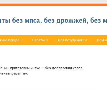
ы без мяса, без дрожжей, без м
ячие блюда
Салаты
Для похудения!
Дом и
еб, мы приготовим иначе — без добавления хлеба.
альным рецептам.