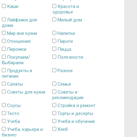
Каши
Красота и
здоровье
Лайфхаки для
Милый дом
дома
Мир вне кухни
Напитки
Отношения
Пироги
Пирожки
Пицца
Покупаем/
Полезности
Выбираем
Продукты и
Разное
питание
Салаты
Семья
Советы для кухни
Советы и
рекомендации
Соусы
Стройка и ремонт
Тесто
Торты и десерты
Учеба
Учеба и обучение
Учеба, карьера и
Хлеб
бизнес