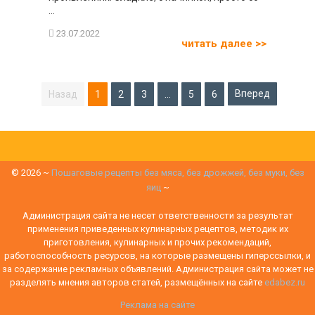
...
читать далее >>
Пагинация
Вперед
1
2
3
…
5
6
записей
©
2026
~
Пошаговые рецепты без мяса, без дрожжей, без муки, без
яиц
~
Администрация сайта не несет ответственности за результат
применения приведенных кулинарных рецептов, методик их
приготовления, кулинарных и прочих рекомендаций,
работоспособность ресурсов, на которые размещены гиперссылки, и
за содержание рекламных объявлений. Администрация сайта может не
разделять мнения авторов статей, размещённых на сайте
edabez.ru
Реклама на сайте