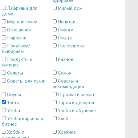
здоровье
Лайфхаки для
Милый дом
дома
Мир вне кухни
Напитки
Отношения
Пироги
Пирожки
Пицца
Покупаем/
Полезности
Выбираем
Продукты и
Разное
питание
Салаты
Семья
Советы для кухни
Советы и
рекомендации
Соусы
Стройка и ремонт
Тесто
Торты и десерты
Учеба
Учеба и обучение
Учеба, карьера и
Хлеб
бизнес
Хобби и
Хозяйке
развлечения