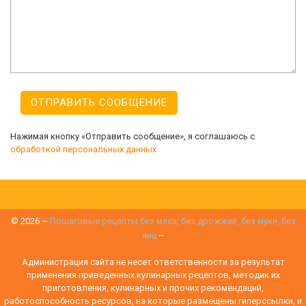
Нажимая кнопку «Отправить сообщение», я соглашаюсь с
обработкой персональных данных
©
2026
~
Пошаговые рецепты без мяса, без дрожжей, без муки, без
яиц
~
Администрация сайта не несет ответственности за результат
применения приведенных кулинарных рецептов, методик их
приготовления, кулинарных и прочих рекомендаций,
работоспособность ресурсов, на которые размещены гиперссылки, и