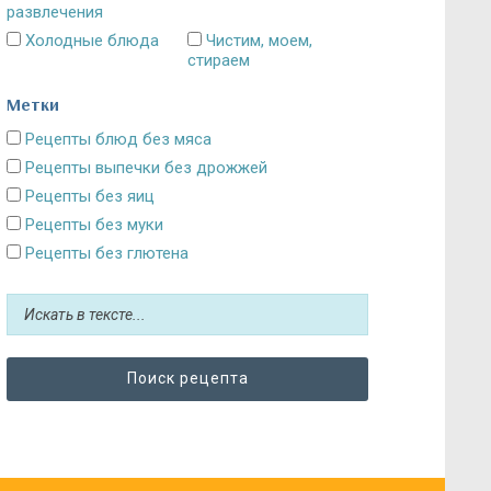
развлечения
Холодные блюда
Чистим, моем,
стираем
Метки
Рецепты блюд без мяса
Рецепты выпечки без дрожжей
Рецепты без яиц
Рецепты без муки
Рецепты без глютена
Рецепты без сахара: десерты и выпечка
Блюда без картошки
Рецепты без выпечки
Рецепты без грибов
Рецепты без кефира
Рецепты без колбасы
Рецепты без лука
Рецепты без масла и постные блюда