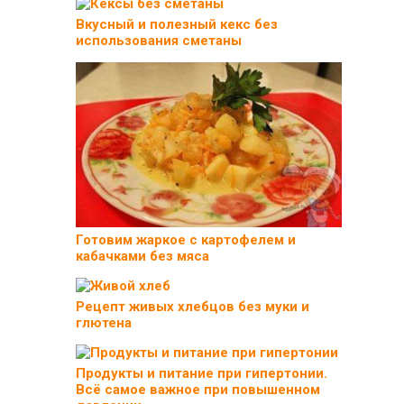
Вкусный и полезный кекс без
использования сметаны
Готовим жаркое с картофелем и
кабачками без мяса
Рецепт живых хлебцов без муки и
глютена
Продукты и питание при гипертонии.
Всё самое важное при повышенном