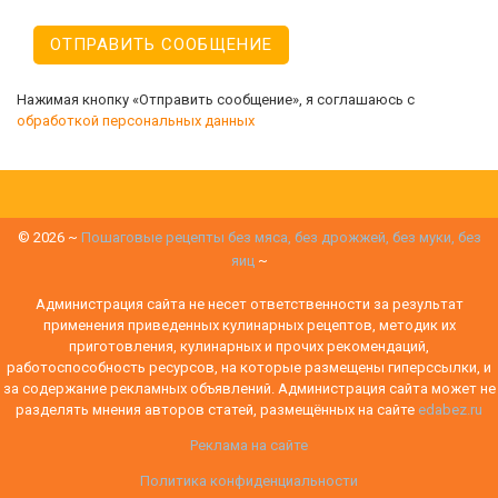
Нажимая кнопку «Отправить сообщение», я соглашаюсь с
обработкой персональных данных
©
2026
~
Пошаговые рецепты без мяса, без дрожжей, без муки, без
яиц
~
Администрация сайта не несет ответственности за результат
применения приведенных кулинарных рецептов, методик их
приготовления, кулинарных и прочих рекомендаций,
работоспособность ресурсов, на которые размещены гиперссылки, и
за содержание рекламных объявлений. Администрация сайта может не
разделять мнения авторов статей, размещённых на сайте
edabez.ru
Реклама на сайте
Политика конфиденциальности