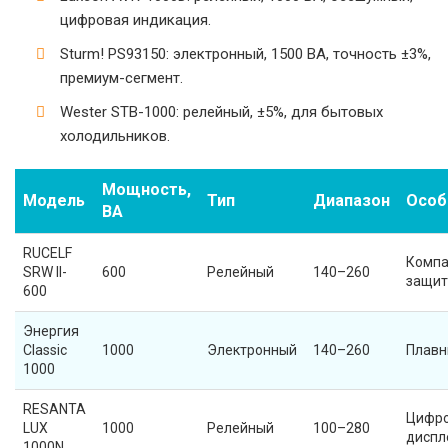
цифровая индикация.
Sturm! PS93150: электронный, 1500 ВА, точность ±3%,
премиум-сегмент.
Wester STB-1000: релейный, ±5%, для бытовых
холодильников.
Мощность,
Модель
Тип
Диапазон
Особ
ВА
RUCELF
Компа
SRW II-
600
Релейный
140–260
защит
600
Энергия
Classic
1000
Электронный
140–260
Плавн
1000
RESANTA
Цифр
LUX
1000
Релейный
100–280
диспл
1000N