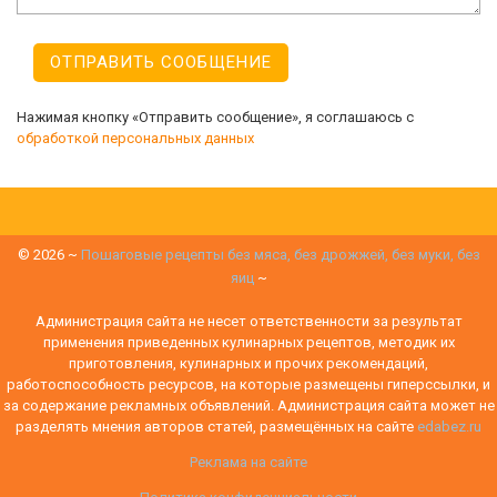
Нажимая кнопку «Отправить сообщение», я соглашаюсь с
обработкой персональных данных
©
2026
~
Пошаговые рецепты без мяса, без дрожжей, без муки, без
яиц
~
Администрация сайта не несет ответственности за результат
применения приведенных кулинарных рецептов, методик их
приготовления, кулинарных и прочих рекомендаций,
работоспособность ресурсов, на которые размещены гиперссылки, и
за содержание рекламных объявлений. Администрация сайта может не
разделять мнения авторов статей, размещённых на сайте
edabez.ru
Реклама на сайте