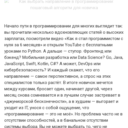
Начало пути в программировании для многих выглядит так:
вы прочитали несколько вдохновляющих статей о высоких
зарплатах, посмотрели видео «Как я стал программистом с
нуля за 6 месяцев» и открыли YouTube с бесплатными
уроками по Python. А дальше — ступор. Фронтенд или
бэкенд? Мобильная разработка или Data Science? Go, Java,
JavaScript, Swift, Kotlin, C#? А может, DevOps или
кибербезопасность? И каждый скажет, что его
направление — самое перспективное, а спрос на этих
специалистов только растёт. В итоге новичок мечется
между курсами, бросает один, начинает другой, через
месяц снова сомневается и в лучшем случае застревает в
«джуниорской бесконечности», а в худшем — выгорает и
уходит из IT, унося с собой ощущение, что
«программирование — это не моё». Но проблема часто не в
отсутствии способностей, а в банальном отсутствии
системы выбора. Вы не можете выбрать то, чего не