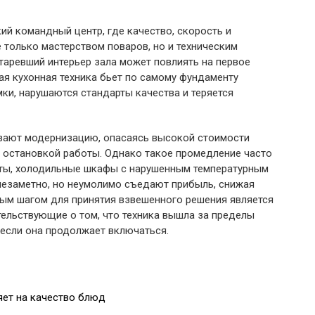
кий командный центр, где качество, скорость и
только мастерством поваров, но и техническим
таревший интерьер зала может повлиять на первое
ая кухонная техника бьет по самому фундаменту
мки, нарушаются стандарты качества и теряется
вают модернизацию, опасаясь высокой стоимости
с остановкой работы. Однако такое промедление часто
иты, холодильные шкафы с нарушенным температурным
заметно, но неумолимо съедают прибыль, снижая
вым шагом для принятия взвешенного решения является
тельствующие о том, что техника вышла за пределы
если она продолжает включаться.
яет на качество блюд