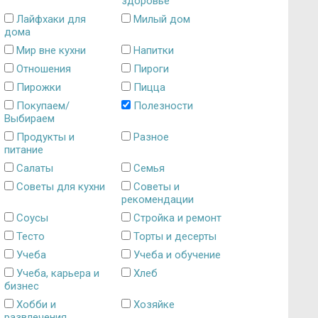
здоровье
Лайфхаки для
Милый дом
дома
Мир вне кухни
Напитки
Отношения
Пироги
Пирожки
Пицца
Покупаем/
Полезности
Выбираем
Продукты и
Разное
питание
Салаты
Семья
Советы для кухни
Советы и
рекомендации
Соусы
Стройка и ремонт
Тесто
Торты и десерты
Учеба
Учеба и обучение
Учеба, карьера и
Хлеб
бизнес
Хобби и
Хозяйке
развлечения