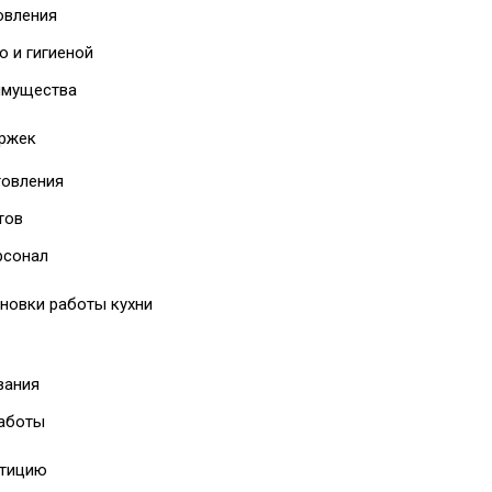
овления
 и гигиеной
имущества
ержек
товления
тов
рсонал
новки работы кухни
вания
работы
стицию