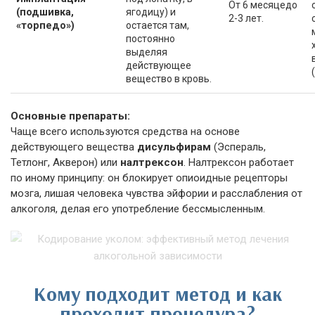
От 6 месяцедо
(подшивка,
ягодицу) и
2-3 лет.
«торпедо»)
остается там,
постоянно
выделяя
действующее
вещество в кровь.
Основные препараты:
Чаще всего используются средства на основе
действующего вещества
дисульфирам
(Эспераль,
Тетлонг, Акверон) или
налтрексон
. Налтрексон работает
по иному принципу: он блокирует опиоидные рецепторы
мозга, лишая человека чувства эйфории и расслабления от
алкоголя, делая его употребление бессмысленным.
Кому подходит метод и как
проходит процедура?