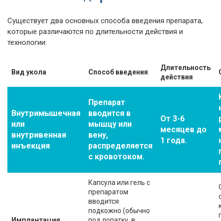
Существует два основных способа введения препарата,
которые различаются по длительности действия и
технологии:
Длительность
Вид укола
Способ введения
действия
Препарат
Внутримышечная
вводится в
От 3-6
или
мышцу или
месяцев до
внутривенная
вену,
1 года.
инъекция
распределяется
с кровотоком.
Капсула или гель с
препаратом
вводится
подкожно (обычно
Имплантация
под лопатку, в