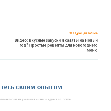
Следующая запись
Видео: Вкусные закуски и салаты на Новый
год? Простые рецепты для новогоднего
меню
литесь своим опытом
мментарий, не указывая имени и адреса эл. почты