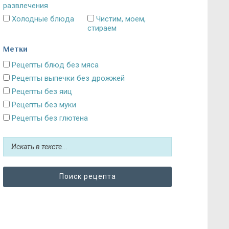
развлечения
Холодные блюда
Чистим, моем,
стираем
Метки
Рецепты блюд без мяса
Рецепты выпечки без дрожжей
Рецепты без яиц
Рецепты без муки
Рецепты без глютена
Рецепты без сахара: десерты и выпечка
Блюда без картошки
Рецепты без выпечки
Рецепты без грибов
Рецепты без кефира
Рецепты без колбасы
Рецепты без лука
Рецепты без масла и постные блюда