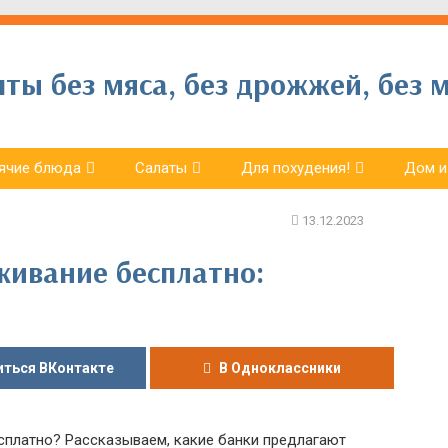
ы без мяса, без дрожжей, без м
ячие блюда
Салаты
Для похудения!
Дом и
живание бесплатно:
ться ВКонтакте
В Одноклассники
сплатно? Рассказываем, какие банки предлагают