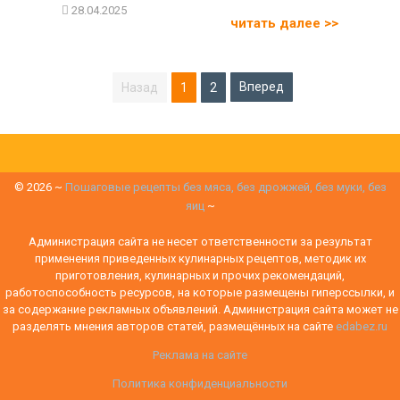
читать далее >>
Пагинация
Вперед
1
2
записей
©
2026
~
Пошаговые рецепты без мяса, без дрожжей, без муки, без
яиц
~
Администрация сайта не несет ответственности за результат
применения приведенных кулинарных рецептов, методик их
приготовления, кулинарных и прочих рекомендаций,
работоспособность ресурсов, на которые размещены гиперссылки, и
за содержание рекламных объявлений. Администрация сайта может не
разделять мнения авторов статей, размещённых на сайте
edabez.ru
Реклама на сайте
Политика конфиденциальности