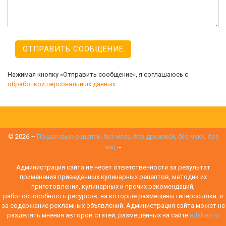
Нажимая кнопку «Отправить сообщение», я соглашаюсь с
обработкой персональных данных
©
2026
~
Пошаговые рецепты без мяса, без дрожжей, без муки, без
яиц
~
Администрация сайта не несет ответственности за результат
применения приведенных кулинарных рецептов, методик их
приготовления, кулинарных и прочих рекомендаций,
работоспособность ресурсов, на которые размещены гиперссылки, и
за содержание рекламных объявлений. Администрация сайта может не
разделять мнения авторов статей, размещённых на сайте
edabez.ru