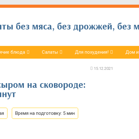
ы без мяса, без дрожжей, без м
ячие блюда
Салаты
Для похудения!
Дом и
сыром на сковороде:
инут
ая
Время на подготовку:
5 мин