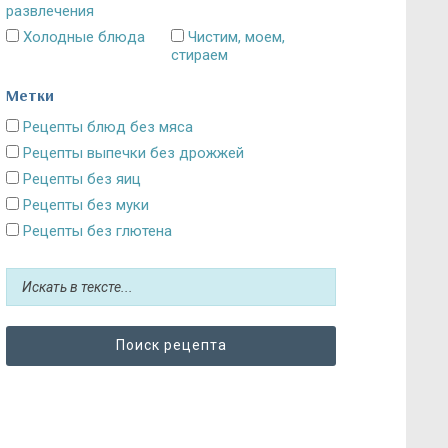
развлечения
Холодные блюда
Чистим, моем,
стираем
Метки
Рецепты блюд без мяса
Рецепты выпечки без дрожжей
Рецепты без яиц
Рецепты без муки
Рецепты без глютена
Рецепты без сахара: десерты и выпечка
Блюда без картошки
Рецепты без выпечки
Рецепты без грибов
Рецепты без кефира
Рецепты без колбасы
Рецепты без лука
Рецепты без масла и постные блюда