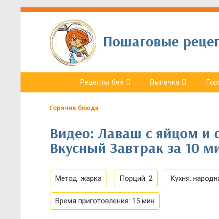
Пошаговые рецепт
Рецепты без
Выпечка
Гор
Горячие блюда
Видео: Лаваш с яйцом и 
Вкусный Завтрак за 10 м
Метод:
жарка
Порций:
2
Кухня:
народн
Время приготовления:
15 мин