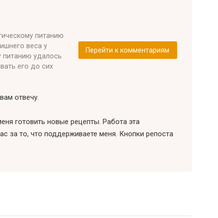
етическому питанию
лишнего веса у
Перейти к комментариям
у питанию удалось
ивать его до сих
вам отвечу.
еня готовить новые рецепты. Работа эта
ас за то, что поддерживаете меня. Кнопки репоста