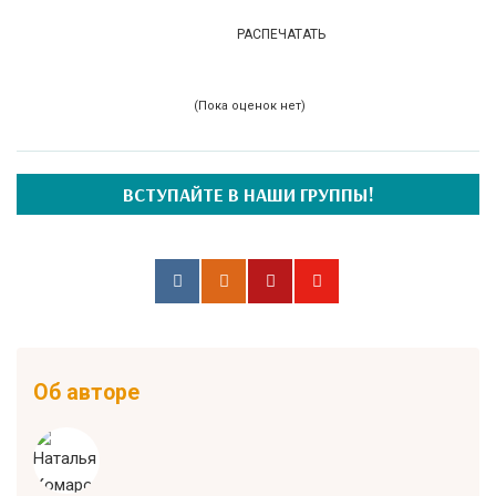
РАСПЕЧАТАТЬ
(Пока оценок нет)
ВСТУПАЙТЕ В НАШИ ГРУППЫ!
Об авторе