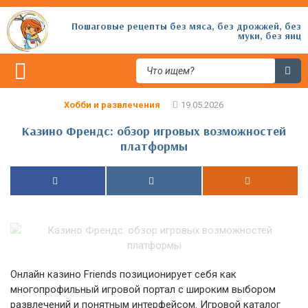
Пошаговые рецепты без мяса, без дрожжей, без
муки, без яиц
Хобби и развлечения
Казино Френдс: обзор игровых возможностей
платформы
Онлайн казино Friends позиционирует себя как
многопрофильный игровой портал с широким выбором
развлечений и понятным интерфейсом. Игровой каталог