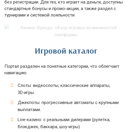
без регистрации. Для тех, кто играет на деньги, доступны
стандартные бонусы и промо‑акции, а также раздел с
турнирами и системой лояльности.
Игровой каталог
Портал разделен на понятные категории, что облегчает
навигацию:
Слоты: видеослоты, классические аппараты,
3D‑игры.
Джекпоты: прогрессивные автоматы с крупными
выплатами.
Live‑казино: с реальными дилерами (рулетка,
блэкджек, баккара, шоу‑игры).