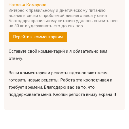
Наталья Комарова
Интерес к правильному и диетическому питанию
возник в связи с проблемой лишнего веса у сына.
Благодаря правильному питанию удалось снизить вес
на 30 кг и удерживать его до сих пор.
Перейти к комментариям
Оставьте свой комментарий и я обязательно вам
отвечу.
Ваши комментарии и репосты вдохновляют меня
готовить новые рецепты. Работа эта кропотливая и
требует времени. Благодарю вас за то, что
поддерживаете меня. Кнопки репоста внизу экрана ⬇