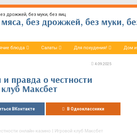
мяса, без дрожжей, без муки, бе
ячие блюда
Салаты
Для похудения!
Дом и
 и правда о честности
 клуб Максбет
ться ВКонтакте
В Одноклассники