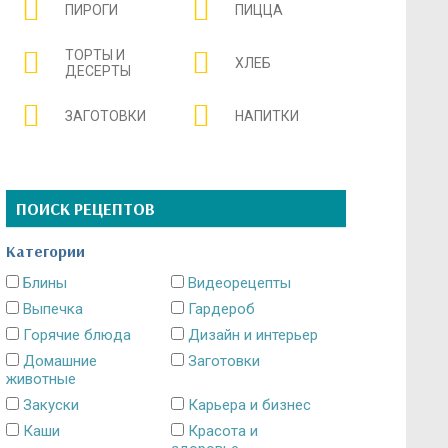
ПИРОГИ
ПИЦЦА
ТОРТЫ И
ХЛЕБ
ДЕСЕРТЫ
ЗАГОТОВКИ
НАПИТКИ
ПОИСК РЕЦЕПТОВ
Категории
Блины
Видеорецепты
Выпечка
Гардероб
Горячие блюда
Дизайн и интерьер
Домашние
Заготовки
животные
Закуски
Карьера и бизнес
Каши
Красота и