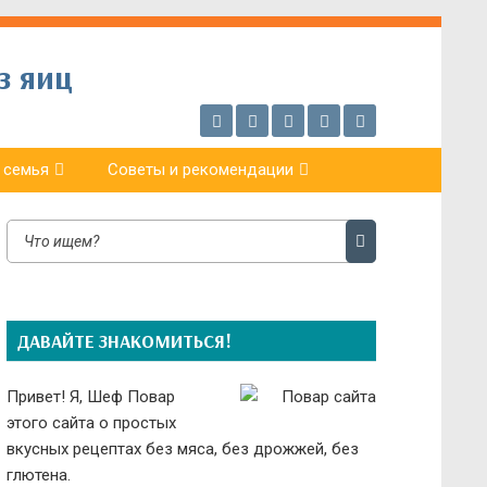
з яиц
 семья
Советы и рекомендации
ДАВАЙТЕ ЗНАКОМИТЬСЯ!
Привет! Я, Шеф Повар
этого сайта о простых
вкусных рецептах без мяса, без дрожжей, без
глютена.