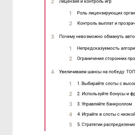
Лицензия и контроль игр
Роль лицензирующих орга
Контроль выплат и прозра
Почему невозможно обмануть авто
Непредсказуемость алгор
Ограничения сторонних пр
Увеличиваем шансы на победу: ТО
1. Выбирайте слоты с высо
2. Используйте бонусы и 
3. Управляйте банкроллом
4. Играйте в слоты с низк
5. Стратегии распределени