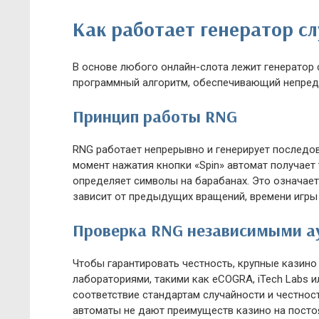
Как работает генератор с
В основе любого онлайн-слота лежит генератор 
программный алгоритм, обеспечивающий непредс
Принцип работы RNG
RNG работает непрерывно и генерирует последов
момент нажатия кнопки «Spin» автомат получает
определяет символы на барабанах. Это означает,
зависит от предыдущих вращений, времени игры 
Проверка RNG независимыми а
Чтобы гарантировать честность, крупные казин
лабораториями, такими как eCOGRA, iTech Labs и
соответствие стандартам случайности и честнос
автоматы не дают преимуществ казино на посто