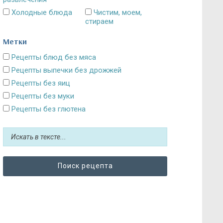
Холодные блюда
Чистим, моем,
стираем
Метки
Рецепты блюд без мяса
Рецепты выпечки без дрожжей
Рецепты без яиц
Рецепты без муки
Рецепты без глютена
Рецепты без сахара: десерты и выпечка
Блюда без картошки
Рецепты без выпечки
Рецепты без грибов
Рецепты без кефира
Рецепты без колбасы
Рецепты без лука
Рецепты без масла и постные блюда