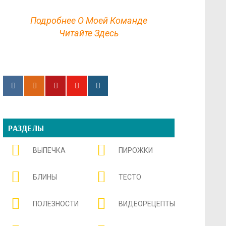
Подробнее О Моей Команде
Читайте Здесь
РАЗДЕЛЫ
ВЫПЕЧКА
ПИРОЖКИ
БЛИНЫ
ТЕСТО
ПОЛЕЗНОСТИ
ВИДЕОРЕЦЕПТЫ