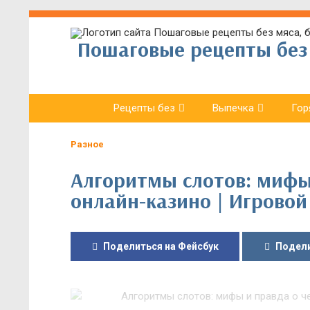
Пошаговые рецепты без 
Рецепты без
Выпечка
Гор
Разное
Алгоритмы слотов: мифы
онлайн-казино | Игровой
Поделиться на Фейсбук
Подели