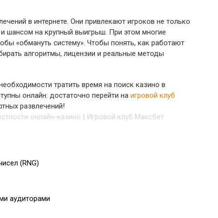
ечений в интернете. Они привлекают игроков не только
 и шансом на крупный выигрыш. При этом многие
обы «обмануть систему». Чтобы понять, как работают
збирать алгоритмы, лицензии и реальные методы
необходимости тратить время на поиск казино в
тупны онлайн: достаточно перейти на
игровой клуб
артных развлечений!
чисел (RNG)
ми аудиторами