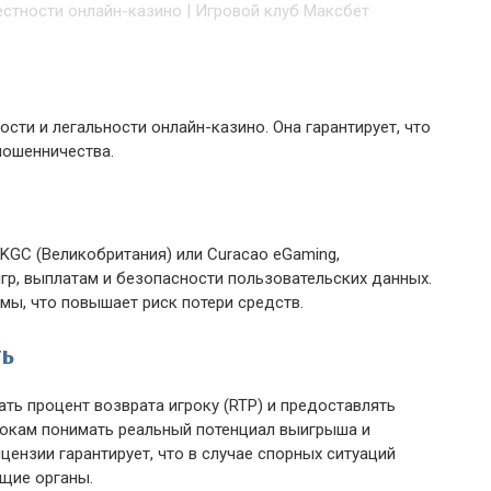
сти и легальности онлайн-казино. Она гарантирует, что
мошенничества.
UKGC (Великобритания) или Curacao eGaming,
игр, выплатам и безопасности пользовательских данных.
мы, что повышает риск потери средств.
ть
ь процент возврата игроку (RTP) и предоставлять
рокам понимать реальный потенциал выигрыша и
ицензии гарантирует, что в случае спорных ситуаций
щие органы.