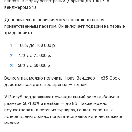
вписать в форму регистрации. Дарится до 100 FS с
вейджером х40.
Дополнительно новички могут воспользоваться
приветственным пакетом. Он включает подарки на первые
три депозита:
100% до 100 000 р;
75% до 75 000 р;
50% до 50 000 р.
Велком пак можно получить 1 раз. Вейджер — x35. Срок
действия каждого поощрения — 7 дней.
VIP-клуб поддерживает еженедельный релоад-бонус в
размере 50-100% и кэшбэк — до 8%. Также можно
поучаствовать в сетевых турнирах, гонках, сезонных
лотереях, викторинах, попытаться выполнить несложные
миссии.