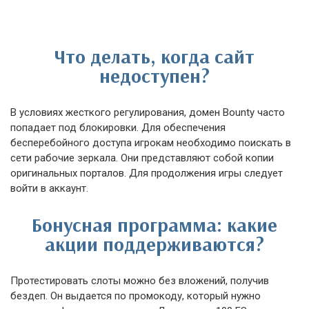
Что делать, когда сайт
недоступен?
В условиях жесткого регулирования, домен Bounty часто
попадает под блокировки. Для обеспечения
бесперебойного доступа игрокам необходимо поискать в
сети рабочие зеркала. Они представляют собой копии
оригинальных порталов. Для продолжения игры следует
войти в аккаунт.
Бонусная программа: какие
акции поддерживаются?
Протестировать слоты можно без вложений, получив
бездеп. Он выдается по промокоду, который нужно