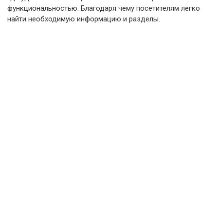
функциональностью. Благодаря чему посетителям легко
найти необходимую информацию и разделы.