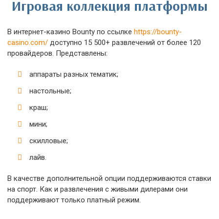
Игровая коллекция платформы
В интернет-казино Bounty по ссылке
https://bounty-
casino.com/
доступно 15 500+ развлечений от более 120
провайдеров. Представлены:
аппараты разных тематик;
настольные;
краш;
мини;
скилловые;
лайв.
В качестве дополнительной опции поддерживаются ставки
на спорт. Как и развлечения с живыми дилерами они
поддерживают только платный режим.