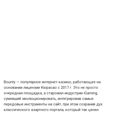
Bounty — популярное интернет-казино, работающее на
основании лицензии Кюрасао с 2017 г. Это не просто
очередная площадка, а старожил индустрии iGaming,
сумевший эволюционировать, интегрировав самые
передовые инструменты на сайт, при этом сохранив дух
классического азартного портала, который так ценен