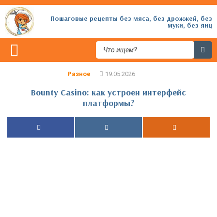
Пошаговые рецепты без мяса, без дрожжей, без
муки, без яиц
Разное
Bounty Casino: как устроен интерфейс
платформы?