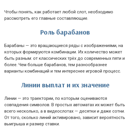
Чтобы понять, как работает любой слот, необходимо
рассмотреть его главные составляющие.
Роль барабанов
Барабаны — это вращающиеся ряды с изображениями, на
которых формируются комбинации. Их количество может
быть разным: от классических трёх до современных пяти и
более. Чем больше барабанов, тем разнообразнее
варианты комбинаций и тем интереснее игровой процесс.
Линии выплат и их значение
Линии — это траектории, по которым оцениваются
совпадения символов. В простых автоматах их может быть
всего несколько, а в видеослотах — десятки и даже сотни.
От того, сколько линий активировано, зависит вероятность
выигрыша и размер ставки.