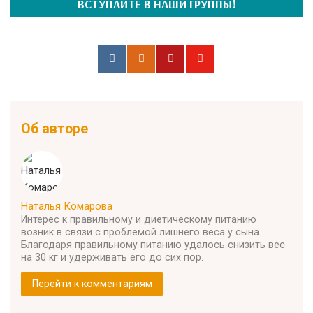
ВСТУПАЙТЕ В НАШИ ГРУППЫ!
Об авторе
Наталья Комарова
Интерес к правильному и диетическому питанию
возник в связи с проблемой лишнего веса у сына.
Благодаря правильному питанию удалось снизить вес
на 30 кг и удерживать его до сих пор.
Перейти к комментариям