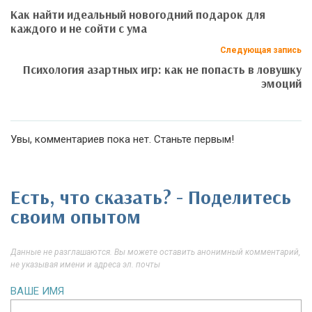
Как найти идеальный новогодний подарок для
каждого и не сойти с ума
Следующая запись
Психология азартных игр: как не попасть в ловушку
эмоций
Увы, комментариев пока нет. Станьте первым!
Есть, что сказать? - Поделитесь
своим опытом
Данные не разглашаются. Вы можете оставить анонимный комментарий,
не указывая имени и адреса эл. почты
ВАШЕ ИМЯ