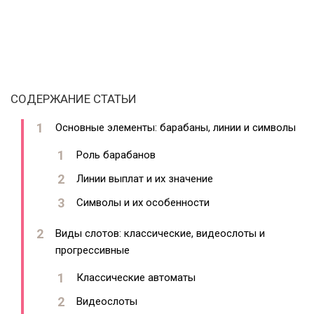
СОДЕРЖАНИЕ СТАТЬИ
Основные элементы: барабаны, линии и символы
Роль барабанов
Линии выплат и их значение
Символы и их особенности
Виды слотов: классические, видеослоты и
прогрессивные
Классические автоматы
Видеослоты