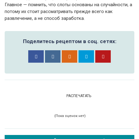
Главное — помнить, что слоты основаны на случайности, а
потому их стоит рассматривать прежде всего как
развлечение, а не способ заработка.
Поделитесь рецептом в соц. сетях:
РАСПЕЧАТАТЬ
(Пока оценок нет)