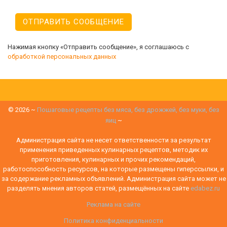
Нажимая кнопку «Отправить сообщение», я соглашаюсь с
обработкой персональных данных
©
2026
~
Пошаговые рецепты без мяса, без дрожжей, без муки, без
яиц
~
Администрация сайта не несет ответственности за результат
применения приведенных кулинарных рецептов, методик их
приготовления, кулинарных и прочих рекомендаций,
работоспособность ресурсов, на которые размещены гиперссылки, и
за содержание рекламных объявлений. Администрация сайта может не
разделять мнения авторов статей, размещённых на сайте
edabez.ru
Реклама на сайте
Политика конфиденциальности