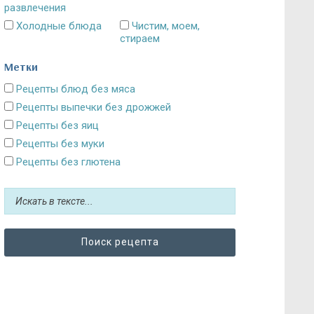
развлечения
Холодные блюда
Чистим, моем,
стираем
Метки
Рецепты блюд без мяса
Рецепты выпечки без дрожжей
Рецепты без яиц
Рецепты без муки
Рецепты без глютена
Рецепты без сахара: десерты и выпечка
Блюда без картошки
Рецепты без выпечки
Рецепты без грибов
Рецепты без кефира
Рецепты без колбасы
Рецепты без лука
Рецепты без масла и постные блюда