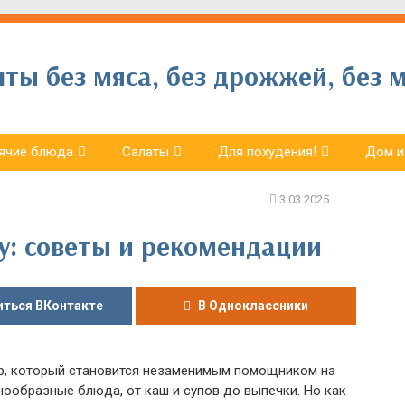
ы без мяса, без дрожжей, без м
ячие блюда
Салаты
Для похудения!
Дом и
у: советы и рекомендации
ться ВКонтакте
В Одноклассники
р, который становится незаменимым помощником на
ообразные блюда, от каш и супов до выпечки. Но как