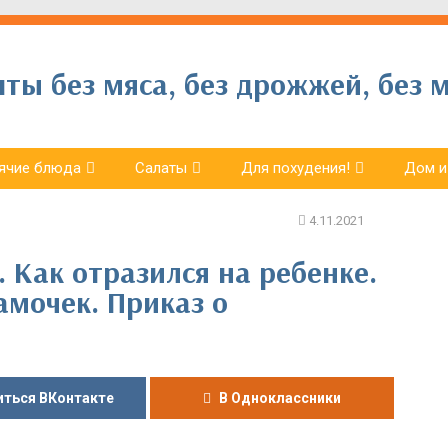
ы без мяса, без дрожжей, без м
ячие блюда
Салаты
Для похудения!
Дом и
 Как отразился на ребенке.
мочек. Приказ о
ться ВКонтакте
В Одноклассники