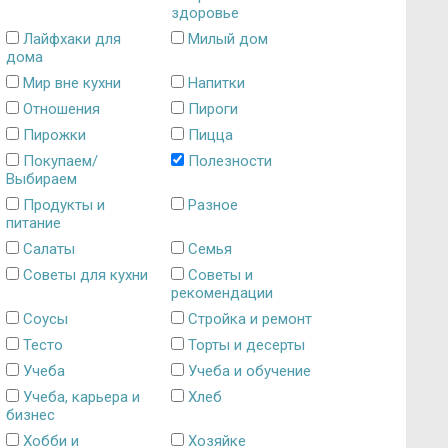
здоровье
Лайфхаки для
Милый дом
дома
Мир вне кухни
Напитки
Отношения
Пироги
Пирожки
Пицца
Покупаем/
Полезности
Выбираем
Продукты и
Разное
питание
Салаты
Семья
Советы для кухни
Советы и
рекомендации
Соусы
Стройка и ремонт
Тесто
Торты и десерты
Учеба
Учеба и обучение
Учеба, карьера и
Хлеб
бизнес
Хобби и
Хозяйке