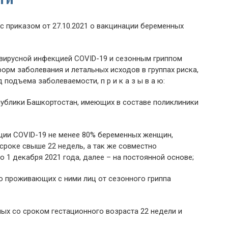
 приказом от 27.10.2021 о вакцинации беременных
вирусной инфекцией COVID-19 и сезонным гриппом
рм заболевания и летальных исходов в группах риска,
подъема заболеваемости, п р и к а з ы в а ю:
публики Башкортостан, имеющих в составе поликлиники
кции COVID-19 не менее 80% беременных женщин,
сроке свыше 22 недель, а так же совместно
о 1 декабря 2021 года, далее – на постоянной основе;
о проживающих с ними лиц от сезонного гриппа
ых со сроком гестационного возраста 22 недели и