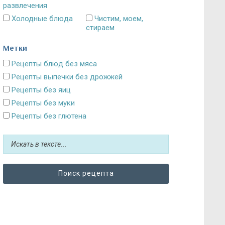
развлечения
Холодные блюда
Чистим, моем,
стираем
Метки
Рецепты блюд без мяса
Рецепты выпечки без дрожжей
Рецепты без яиц
Рецепты без муки
Рецепты без глютена
Рецепты без сахара: десерты и выпечка
Блюда без картошки
Рецепты без выпечки
Рецепты без грибов
Рецепты без кефира
Рецепты без колбасы
Рецепты без лука
Рецепты без масла и постные блюда