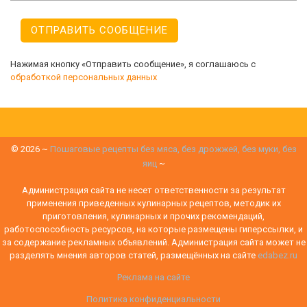
Нажимая кнопку «Отправить сообщение», я соглашаюсь с
обработкой персональных данных
©
2026
~
Пошаговые рецепты без мяса, без дрожжей, без муки, без
яиц
~
Администрация сайта не несет ответственности за результат
применения приведенных кулинарных рецептов, методик их
приготовления, кулинарных и прочих рекомендаций,
работоспособность ресурсов, на которые размещены гиперссылки, и
за содержание рекламных объявлений. Администрация сайта может не
разделять мнения авторов статей, размещённых на сайте
edabez.ru
Реклама на сайте
Политика конфиденциальности