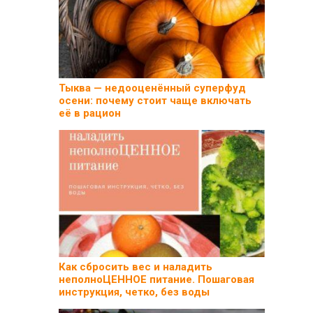
Тыква — недооценённый суперфуд
осени: почему стоит чаще включать
её в рацион
Как сбросить вес и наладить
неполноЦЕННОЕ питание. Пошаговая
инструкция, четко, без воды