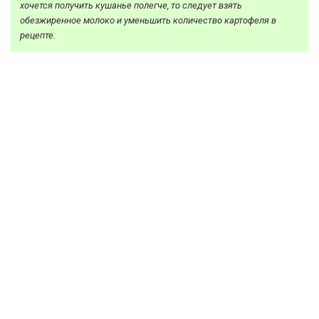
хочется получить кушанье полегче, то следует взять
обезжиренное молоко и уменьшить количество картофеля в
рецепте.