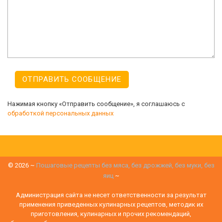
Нажимая кнопку «Отправить сообщение», я соглашаюсь с
обработкой персональных данных
©
2026
~
Пошаговые рецепты без мяса, без дрожжей, без муки, без
яиц
~
Администрация сайта не несет ответственности за результат
применения приведенных кулинарных рецептов, методик их
приготовления, кулинарных и прочих рекомендаций,