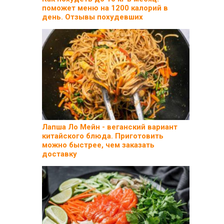
поможет меню на 1200 калорий в
день. Отзывы похудевших
Лапша Ло Мейн - веганский вариант
китайского блюда. Приготовить
можно быстрее, чем заказать
доставку