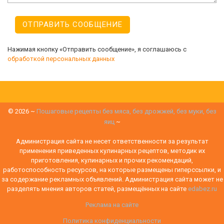
Нажимая кнопку «Отправить сообщение», я соглашаюсь с
обработкой персональных данных
©
2026
~
Пошаговые рецепты без мяса, без дрожжей, без муки, без
яиц
~
Администрация сайта не несет ответственности за результат
применения приведенных кулинарных рецептов, методик их
приготовления, кулинарных и прочих рекомендаций,
работоспособность ресурсов, на которые размещены гиперссылки, и
за содержание рекламных объявлений. Администрация сайта может не
разделять мнения авторов статей, размещённых на сайте
edabez.ru
Реклама на сайте
Политика конфиденциальности