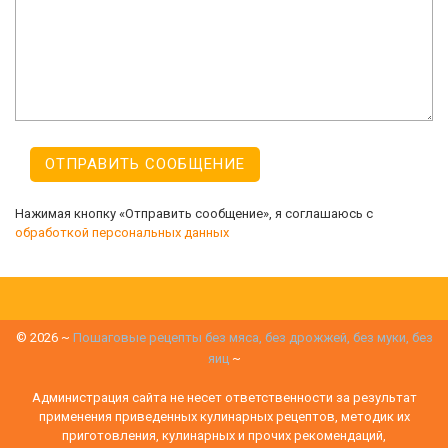
Нажимая кнопку «Отправить сообщение», я соглашаюсь с
обработкой персональных данных
©
2026
~
Пошаговые рецепты без мяса, без дрожжей, без муки, без
яиц
~
Администрация сайта не несет ответственности за результат
применения приведенных кулинарных рецептов, методик их
приготовления, кулинарных и прочих рекомендаций,