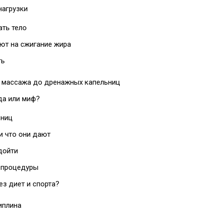
нагрузки
ать тело
ют на сжигание жира
ть
 массажа до дренажных капельниц
да или миф?
ьниц
и что они дают
дойти
т процедуры
з диет и спорта?
иплина