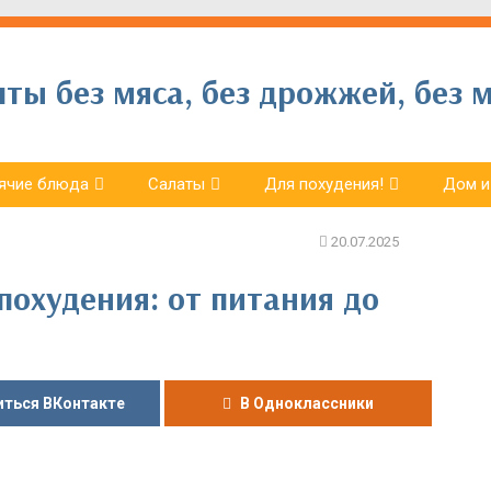
ы без мяса, без дрожжей, без м
ячие блюда
Салаты
Для похудения!
Дом и
похудения: от питания до
ться ВКонтакте
В Одноклассники