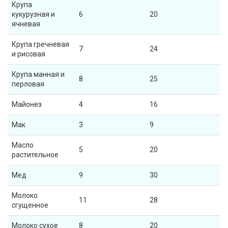
Крупа
кукурузная и
6
20
ячневая
Крупа гречневая
7
24
и рисовая
Крупа манная и
8
25
перловая
Майонез
4
16
Мак
3
9
Масло
5
20
растительное
Мед
9
30
Молоко
11
28
сгущенное
Молоко сухое
8
20