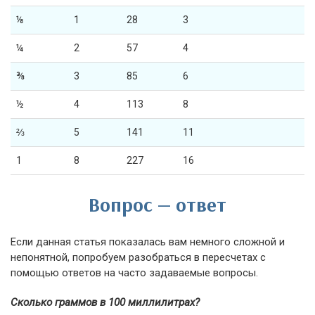
⅛
1
28
3
¼
2
57
4
⅜
3
85
6
½
4
113
8
⅔
5
141
11
1
8
227
16
Вопрос — ответ
Если данная статья показалась вам немного сложной и
непонятной, попробуем разобраться в пересчетах с
помощью ответов на часто задаваемые вопросы.
Сколько граммов в 100 миллилитрах?