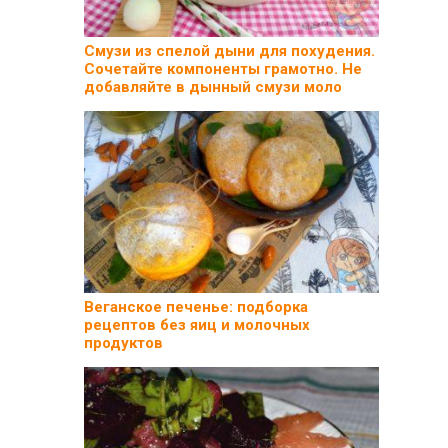
Смузи из спелой дыни для похудения.
Сочетайте компоненты грамотно. Не
добавляйте в дынный смузи моло
Веганское печенье: подборка
рецептов без яиц и молочных
продуктов