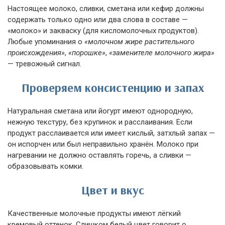
Настоящее молоко, сливки, сметана или кефир должны
содержать только одно или два слова в составе —
«молоко» и закваску (для кисломолочных продуктов).
Любые упоминания о
«молочном жире растительного
происхождения»
,
«порошке»
,
«заменителе молочного жира»
— тревожный сигнал.
Проверяем консистенцию и запах
Натуральная сметана или йогурт имеют однородную,
нежную текстуру, без крупинок и расслаивания. Если
продукт расслаивается или имеет кислый, затхлый запах —
он испорчен или был неправильно хранён. Молоко при
нагревании не должно оставлять горечь, а сливки —
образовывать комки.
Цвет и вкус
Качественные молочные продукты имеют лёгкий
кремовый оттенок. Слишком белый цвет говорит о