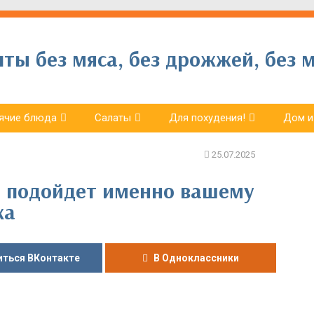
ы без мяса, без дрожжей, без м
ячие блюда
Салаты
Для похудения!
Дом и
ь подойдет именно вашему
жа
ться ВКонтакте
В Одноклассники