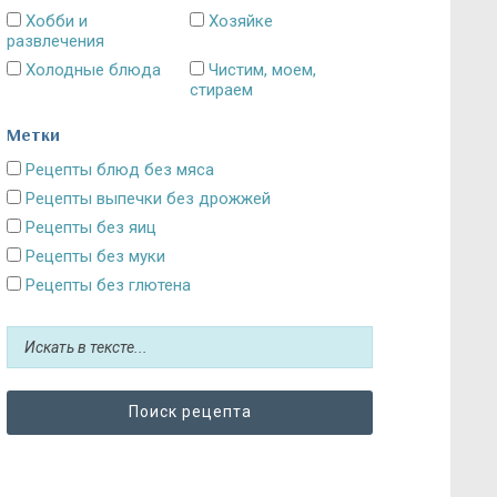
Хобби и
Хозяйке
развлечения
Холодные блюда
Чистим, моем,
стираем
Метки
Рецепты блюд без мяса
Рецепты выпечки без дрожжей
Рецепты без яиц
Рецепты без муки
Рецепты без глютена
Рецепты без сахара: десерты и выпечка
Блюда без картошки
Рецепты без выпечки
Рецепты без грибов
Рецепты без кефира
Рецепты без колбасы
Рецепты без лука