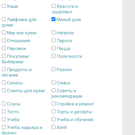
Каши
Красота и
здоровье
Лайфхаки для
Милый дом
дома
Мир вне кухни
Напитки
Отношения
Пироги
Пирожки
Пицца
Покупаем/
Полезности
Выбираем
Продукты и
Разное
питание
Салаты
Семья
Советы для кухни
Советы и
рекомендации
Соусы
Стройка и ремонт
Тесто
Торты и десерты
Учеба
Учеба и обучение
Учеба, карьера и
Хлеб
бизнес