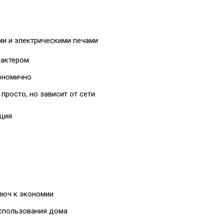
и и электрическими печами
рактером
кономично
 просто, но зависит от сети
рция
люч к экономии
спользования дома