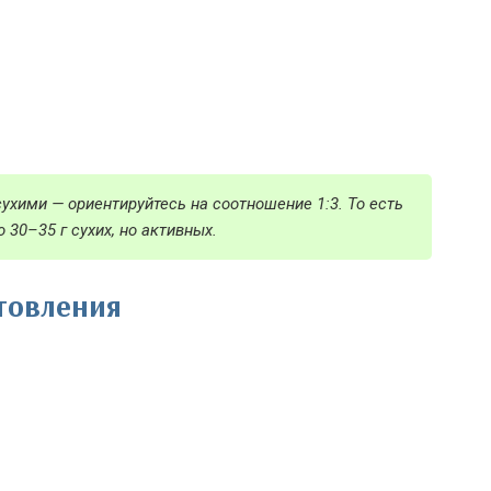
ухими — ориентируйтесь на соотношение 1:3. То есть
30–35 г сухих, но активных.
товления