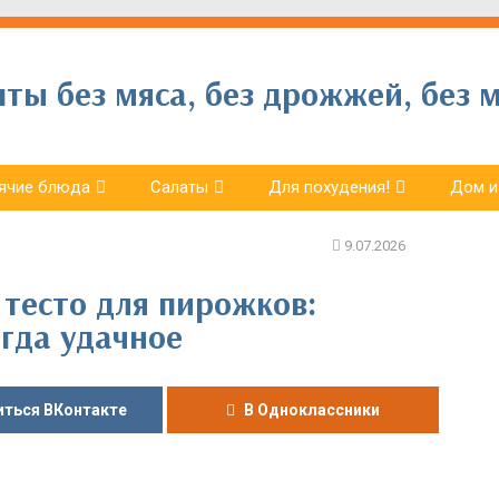
ы без мяса, без дрожжей, без м
ячие блюда
Салаты
Для похудения!
Дом и
тесто для пирожков:
егда удачное
ться ВКонтакте
В Одноклассники