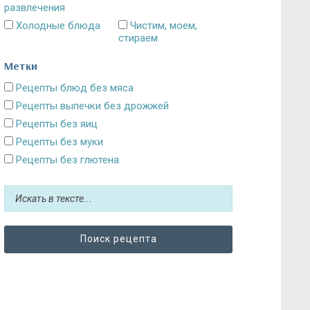
развлечения
Холодные блюда
Чистим, моем,
стираем
Метки
Рецепты блюд без мяса
Рецепты выпечки без дрожжей
Рецепты без яиц
Рецепты без муки
Рецепты без глютена
Рецепты без сахара: десерты и выпечка
Блюда без картошки
Рецепты без выпечки
Рецепты без грибов
Рецепты без кефира
Рецепты без колбасы
Рецепты без лука
Рецепты без масла и постные блюда