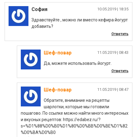
София
|
Здравствуйте , можно ли вместо кефира йогурт
добавить?
Ответить
Шеф-повар
|
Да, можете использовать йогурт.
Ответить
Шеф-повар
|
Обратите, внимание на рецепты
шарлотки, которые мы готовили
пошагово. По ссылке можно найти много интересных
и вкусных рецептов: https://edabez.ru/?
s=%D1%88%D0%B0%D1%80%D0%BB%D0%BE%D1%82
%D0%BA%D0%B0