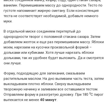
миске соединяем манку, кефир, соду, один стакан сахара,
ванилин. Перемешиваем массу до однородности. Тесто по
густоте напоминает жирную сметану. Если консистенция
теста не соответствует необходимой, добавьте немного
муки.
В отдельной миске соединяем перетертый до
однородности творог с половиной стакана сахара. Затем
добавляем желток и еще раз перемешиваем массу. Яблоки
моем, нарезаем на кусочки произвольной формой –
дольками или кубиками. Хотя лучше нарезать яблоки
дольками, так их удобнее будет выложить. Да и смотрятся
они лучше.
Форму, подходящую для запекания, смазываем
растительным маслом. На дно выливаем часть теста, затем
выкладываем плотно яблоки. Сверху выкладываем
творожную начинку и заливаем все оставшимся тестом.
0
Отправляем форму в разогретую духовку. При 180
С пирог
выпекается не менее
40 минут
.