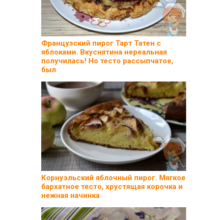
Французский пирог Тарт Татен с
яблоками. Вкуснятина нереальная
получилась! Но тесто рассыпчатое,
был
Корнуэльский яблочный пирог. Мягкое
бархатное тесто, хрустящая корочка и
нежная начинка