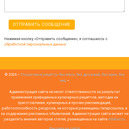
Нажимая кнопку «Отправить сообщение», я соглашаюсь с
обработкой персональных данных
©
2026
~
Пошаговые рецепты без мяса, без дрожжей, без муки, без
яиц
~
Администрация сайта не несет ответственности за результат
применения приведенных кулинарных рецептов, методик их
приготовления, кулинарных и прочих рекомендаций,
работоспособность ресурсов, на которые размещены гиперссылки, и
за содержание рекламных объявлений. Администрация сайта может не
разделять мнения авторов статей, размещённых на сайте
edabez.ru
Реклама на сайте