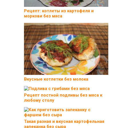
Рецепт: котлеты из картофеля и
моркови без мяса
Вкусные котлетки без молока
Рецепт постной подливы без мяса к
любому столу
Такая разная и вкусная картофельная
запеканка без сыра