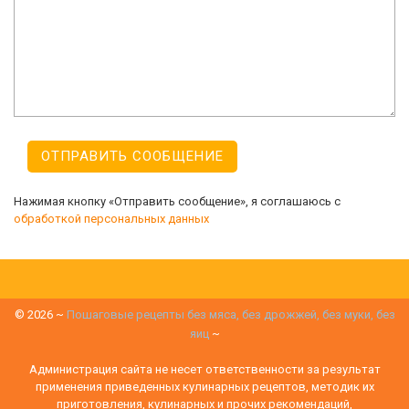
Нажимая кнопку «Отправить сообщение», я соглашаюсь с
обработкой персональных данных
©
2026
~
Пошаговые рецепты без мяса, без дрожжей, без муки, без
яиц
~
Администрация сайта не несет ответственности за результат
применения приведенных кулинарных рецептов, методик их
приготовления, кулинарных и прочих рекомендаций,