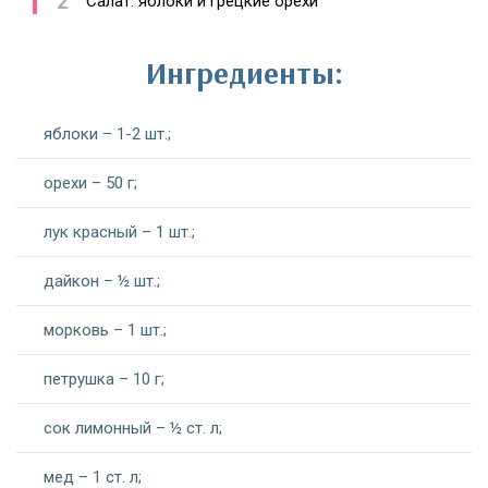
Салат: яблоки и грецкие орехи
Ингредиенты:
яблоки – 1-2 шт.;
орехи – 50 г;
лук красный – 1 шт.;
дайкон – ½ шт.;
морковь – 1 шт.;
петрушка – 10 г;
сок лимонный – ½ ст. л;
мед – 1 ст. л;