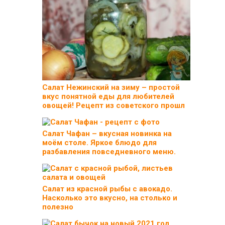
Салат Нежинский на зиму – простой
вкус понятной еды для любителей
овощей! Рецепт из советского прошл
Салат Чафан – вкусная новинка на
моём столе. Яркое блюдо для
разбавления повседневного меню.
Салат из красной рыбы с авокадо.
Насколько это вкусно, на столько и
полезно