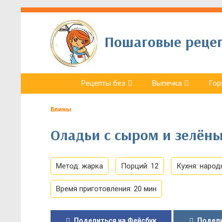
Пошаговые рецепт
Рецепты без
Выпечка
Гор
Блины
Оладьи с сыром и зелёны
Метод:
жарка
Порций:
12
Кухня:
народ
Время приготовления:
20 мин
Поделиться на Фейсбук
Подели