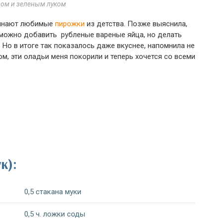
ром и зеленым луком
минают любимые
пирожки
из детства. Позже выяснила,
 можно добавить рубленые вареные яйца, но делать
. Но в итоге так показалось даже вкуснее, напомнила не
ом, эти оладьи меня покорили и теперь хочется со всеми
к):
0,5 стакана муки
0,5 ч. ложки соды