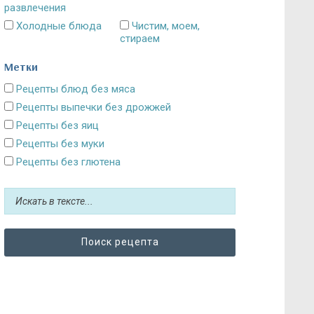
развлечения
Холодные блюда
Чистим, моем,
стираем
Метки
Рецепты блюд без мяса
Рецепты выпечки без дрожжей
Рецепты без яиц
Рецепты без муки
Рецепты без глютена
Рецепты без сахара: десерты и выпечка
Блюда без картошки
Рецепты без выпечки
Рецепты без грибов
Рецепты без кефира
Рецепты без колбасы
Рецепты без лука
Рецепты без масла и постные блюда