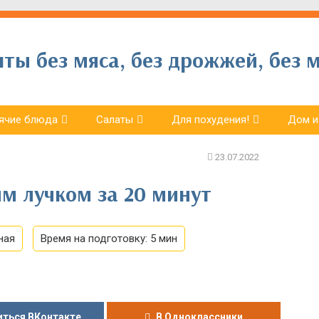
ы без мяса, без дрожжей, без м
ячие блюда
Салаты
Для похудения!
Дом и
м лучком за 20 минут
ная
Время на подготовку:
5 мин
ться ВКонтакте
В Одноклассники