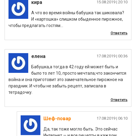
кира
|
А что во время войны бабушка так шиковала?
И «картошка» слишком обыденное пирожное,
чтобы предлагать гостям…
Ответить
елена
|
Бабушка,а тогда в 42 году ей может быть и
было то лет 10, просто мечтала,что закончится
война и она приготовит это замечательное пирожное на
праздник .И чтобы не забыть рецепт, записала в
тетрадочку.
Ответить
Шеф-повар
|
Да, так тоже могло быть. Это сейчас
Интернет — и все рецепты в каждом