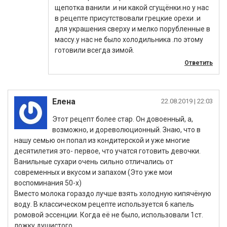
щепотка ванили .и ни какой сгущёнки.но у нас
в рецепте присутствовали грецкие орехи .и
для украшения сверху и мелко порубленные в
массу.у нас не было холодильника .по этому
готовили всегда зимой.
Ответить
Елена
|
Этот рецепт более стар. Он довоенный, а,
возможно, и дореволюционный. Знаю, что в
нашу семью он попал из кондитерской и уже многие
десятилетия это- первое, что учатся готовить девочки.
Ванильные сухари очень сильно отличались от
современных и вкусом и запахом (Это уже мои
воспоминания 50-х)
Вместо молока гораздо лучше взять холодную кипячёную
воду. В классическом рецепте используется 6 капель
ромовой эссенции. Когда её не было, использовали 1ст.
ложку душистого