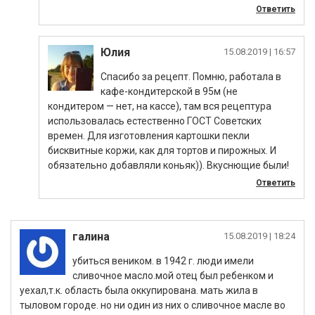
Ответить
Юлия
|
Спасибо за рецепт. Помню, работала в
кафе-кондитерской в 95м (не
кондитером — нет, на кассе), там вся рецептура
использовалась естественно ГОСТ Советских
времен. Для изготовления картошки пекли
бисквитные коржи, как для тортов и пирожных. И
обязательно добавляли коньяк)). Вкуснющие были!
Ответить
галина
|
убиться веником. в 1942 г. люди имели
сливочное масло.мой отец был ребенком и
уехал,т.к. область была оккупирована. мать жила в
тыловом городе. но ни один из них о сливочное масле во