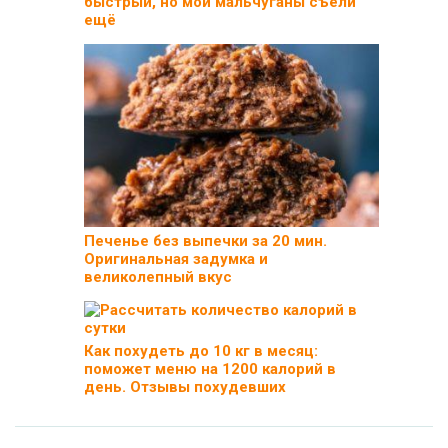
быстрый, но мои мальчуганы съели
ещё
Печенье без выпечки за 20 мин.
Оригинальная задумка и
великолепный вкус
Как похудеть до 10 кг в месяц:
поможет меню на 1200 калорий в
день. Отзывы похудевших