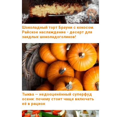
Шоколадный торт Брауни с кокосом.
Райское наслаждение - десерт для
заядлых шоколадоголиков!
Тыква — недооценённый суперфуд
осени: почему стоит чаще включать
её в рацион