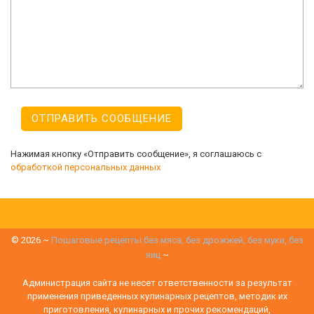
Нажимая кнопку «Отправить сообщение», я соглашаюсь с
обработкой персональных данных
©
2026
~
Пошаговые рецепты без мяса, без дрожжей, без муки, без
яиц
~
Администрация сайта не несет ответственности за результат
применения приведенных кулинарных рецептов, методик их
приготовления, кулинарных и прочих рекомендаций,