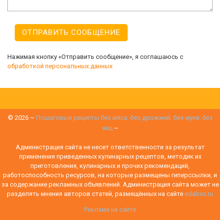
Нажимая кнопку «Отправить сообщение», я соглашаюсь с
обработкой персональных данных
©
2026
~
Пошаговые рецепты без мяса, без дрожжей, без муки, без
яиц
~
Администрация сайта не несет ответственности за результат
применения приведенных кулинарных рецептов, методик их
приготовления, кулинарных и прочих рекомендаций,
работоспособность ресурсов, на которые размещены гиперссылки, и
за содержание рекламных объявлений. Администрация сайта может не
разделять мнения авторов статей, размещённых на сайте
edabez.ru
Реклама на сайте