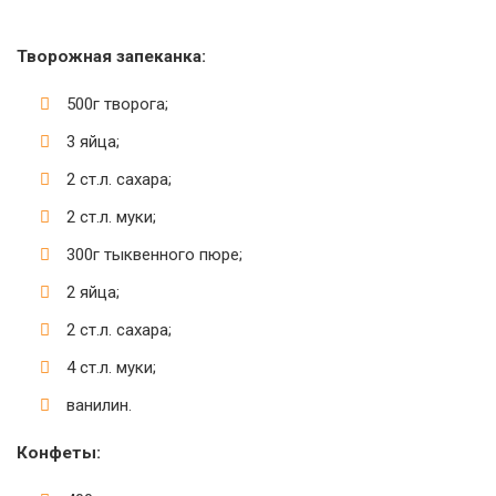
Творожная запеканка:
500г творога;
3 яйца;
2 ст.л. сахара;
2 ст.л. муки;
300г тыквенного пюре;
2 яйца;
2 ст.л. сахара;
4 ст.л. муки;
ванилин.
Конфеты: