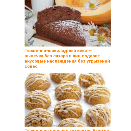
Тыквенно-шоколадный кекс —
выпечка без сахара и яиц подарит
вкусовые наслаждения без угрызений
совес
Тыквенное печенье готовится быстро,