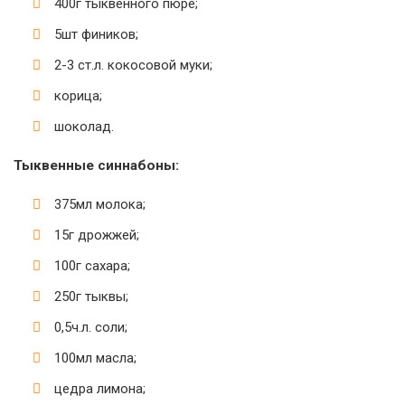
400г тыквенного пюре;
5шт фиников;
2-3 ст.л. кокосовой муки;
корица;
шоколад.
Тыквенные синнабоны:
375мл молока;
15г дрожжей;
100г сахара;
250г тыквы;
0,5ч.л. соли;
100мл масла;
цедра лимона;