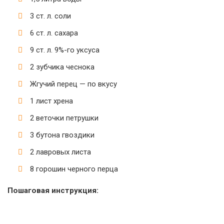
3 ст. л. соли
6 ст. л. сахара
9 ст. л. 9%-го уксуса
2 зубчика чеснока
Жгучий перец — по вкусу
1 лист хрена
2 веточки петрушки
3 бутона гвоздики
2 лавровых листа
8 горошин черного перца
Пошаговая инструкция: