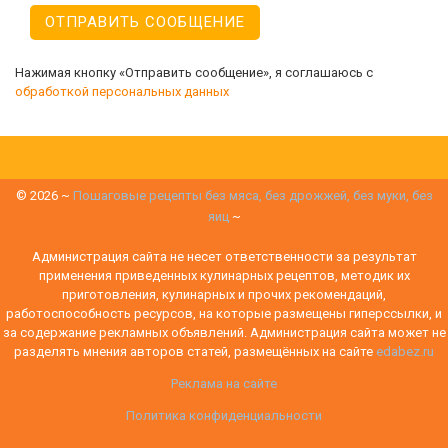
Нажимая кнопку «Отправить сообщение», я соглашаюсь с
обработкой персональных данных
©
2026
~
Пошаговые рецепты без мяса, без дрожжей, без муки, без
яиц
~
Администрация сайта не несет ответственности за результат
применения приведенных кулинарных рецептов, методик их
приготовления, кулинарных и прочих рекомендаций,
работоспособность ресурсов, на которые размещены гиперссылки, и
за содержание рекламных объявлений. Администрация сайта может не
разделять мнения авторов статей, размещённых на сайте
edabez.ru
Реклама на сайте
Политика конфиденциальности