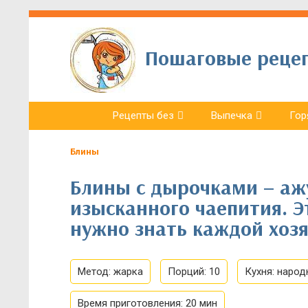
Пошаговые рецепт
Рецепты без
Выпечка
Гор
Блины
Блины с дырочками – аж
изысканного чаепития. 
нужно знать каждой хозя
Метод:
жарка
Порций:
10
Кухня:
народ
Время приготовления:
20 мин