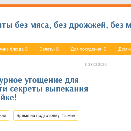
ы без мяса, без дрожжей, без м
ячие блюда
Салаты
Для похудения!
Дом и
урное угощение для
Эти секреты выпекания
йке!
ная
Время на подготовку:
15 мин