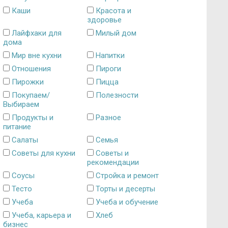
Каши
Красота и
здоровье
Лайфхаки для
Милый дом
дома
Мир вне кухни
Напитки
Отношения
Пироги
Пирожки
Пицца
Покупаем/
Полезности
Выбираем
Продукты и
Разное
питание
Салаты
Семья
Советы для кухни
Советы и
рекомендации
Соусы
Стройка и ремонт
Тесто
Торты и десерты
Учеба
Учеба и обучение
Учеба, карьера и
Хлеб
бизнес