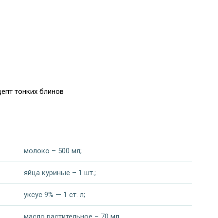
цепт тонких блинов
молоко – 500 мл;
яйца куриные – 1 шт.;
уксус 9% — 1 ст. л;
масло растительное – 70 мл.