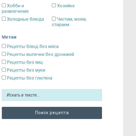
Хобби и
Хозяйке
развлечения
Холодные блюда
Чистим, моем,
стираем
Метки
Рецепты блюд без мяса
Рецепты выпечки без дрожжей
Рецепты без яиц
Рецепты без муки
Рецепты без глютена
Рецепты без сахара: десерты и выпечка
Блюда без картошки
Рецепты без выпечки
Рецепты без грибов
Рецепты без кефира
Рецепты без колбасы
Рецепты без лука