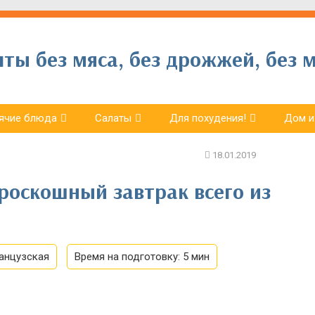
ы без мяса, без дрожжей, без м
ячие блюда
Салаты
Для похудения!
Дом и
роскошный завтрак всего из
анцузская
Время на подготовку:
5 мин