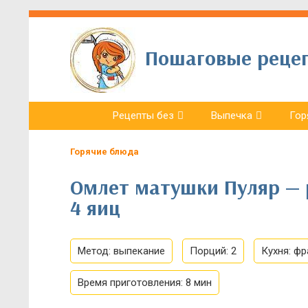
Пошаговые рецепт
Рецепты без
Выпечка
Гор
Горячие блюда
Омлет матушки Пуляр — 
4 яиц
Метод:
выпекание
Порций:
2
Кухня:
фр
Время приготовления:
8 мин