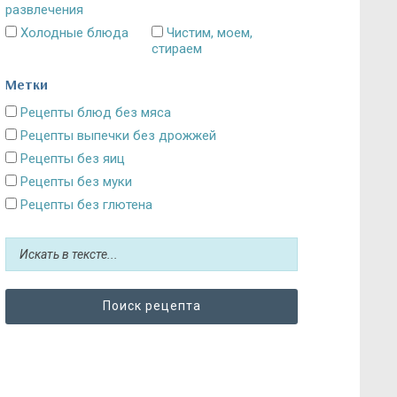
развлечения
Холодные блюда
Чистим, моем,
стираем
Метки
Рецепты блюд без мяса
Рецепты выпечки без дрожжей
Рецепты без яиц
Рецепты без муки
Рецепты без глютена
Рецепты без сахара: десерты и выпечка
Блюда без картошки
Рецепты без выпечки
Рецепты без грибов
Рецепты без кефира
Рецепты без колбасы
Рецепты без лука
Рецепты без масла и постные блюда