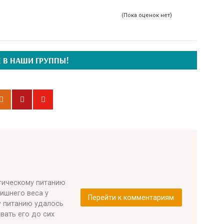
(Пока оценок нет)
 В НАШИ ГРУППЫ!
етическому питанию
лишнего веса у
Перейти к комментариям
у питанию удалось
ивать его до сих