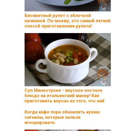
Бисквитный рулет с яблочной
начинкой. По-моему, это самый легкий
способ приготовления рулета!
Суп Минестроне - вкусное постное
блюдо на итальянский манер! Как
приготовить вкусно из того, что най
Когда кафе пора обновлять кухню:
сигналы, которые нельзя
игнорировать