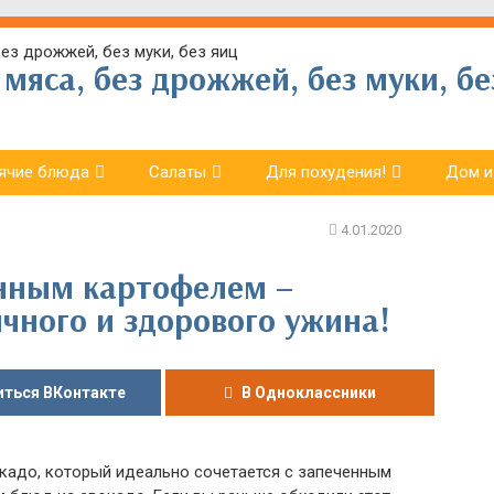
мяса, без дрожжей, без муки, бе
ячие блюда
Салаты
Для похудения!
Дом и
енным картофелем –
чного и здорового ужина!
ться ВКонтакте
В Одноклассники
окадо, который идеально сочетается с запеченным