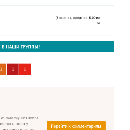
(
3
оценок, среднее:
5,00
из
5)
 В НАШИ ГРУППЫ!
етическому питанию
лишнего веса у
Перейти к комментариям
у питанию удалось