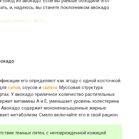
м блюд из авокадо. Если вы раньше обходили этот
ть, и, надеюсь, вы станете поклонником авокадо.
авокадо
ификации его определяют как ягоду с одной косточкой.
 для
супов
, соусов и
салата
. Муссовая структура
ртах. У авокадо приличное количество растительных
держит витамины А и Е, уменьшает уровень холестерина
ов. Авокадо содержит мононенасыщенные жирные
ает метаболизм. Смело включайте его в свой рацион.
тствие темных пятен, с неповрежденной кожицей.