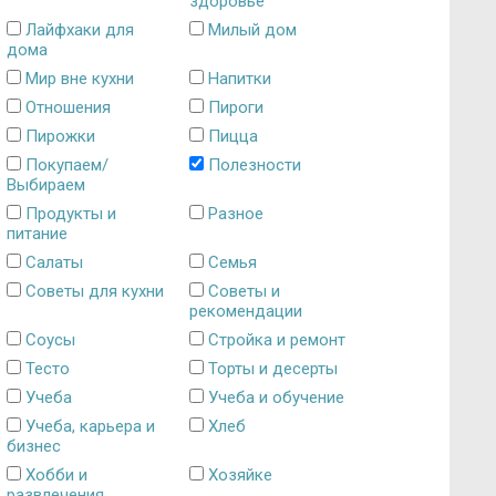
здоровье
Лайфхаки для
Милый дом
дома
Мир вне кухни
Напитки
Отношения
Пироги
Пирожки
Пицца
Покупаем/
Полезности
Выбираем
Продукты и
Разное
питание
Салаты
Семья
Советы для кухни
Советы и
рекомендации
Соусы
Стройка и ремонт
Тесто
Торты и десерты
Учеба
Учеба и обучение
Учеба, карьера и
Хлеб
бизнес
Хобби и
Хозяйке
развлечения