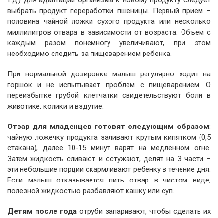
т.д.) для адаптации организма к новому продукту следует
выбрать продукт переработки пшеницы. Первый прием –
половина чайной ложки сухого продукта или несколько
миллилитров отвара в зависимости от возраста. Объем с
каждым разом понемногу увеличивают, при этом
необходимо следить за пищеварением ребенка.
При нормальной дозировке малыш регулярно ходит на
горшок и не испытывает проблем с пищеварением. О
переизбытке грубой клетчатки свидетельствуют боли в
животике, колики и вздутие.
Отвар для младенцев готовят следующим образом
:
чайную ложечку продукта заливают крутым кипятком (0,5
стакана), далее 10-15 минут варят на медленном огне.
Затем жидкость сливают и остужают, делят на 3 части –
эти небольшие порции скармливают ребенку в течение дня.
Если малыш отказывается пить отвар в чистом виде,
полезной жидкостью разбавляют кашку или суп.
Детям после года
отруби запаривают, чтобы сделать их