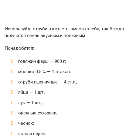
Используйте отруби в котлеты вместо хлеба, так блюдо
получится очень вкусным и полезным.
Понадобятся:
говяжий фарш — 960 г;
молоко 0,5 % — 1 стакан;
отруби пшеничные — 4 ст.л.;
яйца — 1 шт.;
лук — 1 шт.;
овсяные сухарики;
чеснок;
соль и перец.