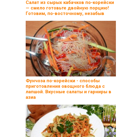
Салат из сырых кабачков по-корейски
— смело готовьте двойную порцию!
Готовим, по-восточному, незабыв
Фунчоза по-корейски - способы
приготовления овощного блюда с
лапшой. Вкусные салаты и гарниры в
азиа