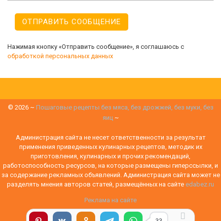
Нажимая кнопку «Отправить сообщение», я соглашаюсь с
обработкой персональных данных
©
2026
~
Пошаговые рецепты без мяса, без дрожжей, без муки, без
яиц
~
Администрация сайта не несет ответственности за результат
применения приведенных кулинарных рецептов, методик их
приготовления, кулинарных и прочих рекомендаций,
работоспособность ресурсов, на которые размещены гиперссылки, и
за содержание рекламных объявлений. Администрация сайта может не
разделять мнения авторов статей, размещённых на сайте
edabez.ru
Реклама на сайте
Политика конфиденциальности