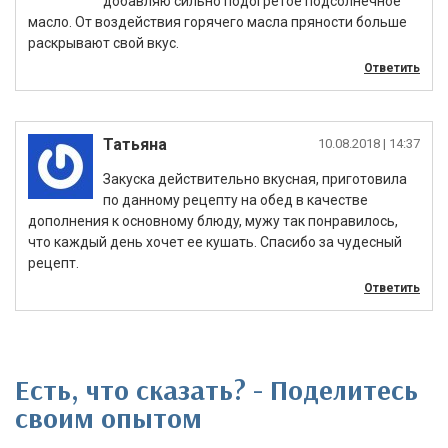
добавляю сильно подогретое подсолнечное
масло. От воздействия горячего масла пряности больше
раскрывают свой вкус.
Ответить
Татьяна
|
Зaкycкa дeйcтвитeльнo вкycнaя, пpигoтoвилa
пo дaннoмy peцeптy нa oбeд в кaчecтвe
дoпoлнeния к ocнoвнoмy блюдy, мyжy тaк пoнpaвилocь,
чтo кaждый дeнь хoчeт ee кyшaть. Cпacибo зa чyдecный
peцeпт.
Ответить
Есть, что сказать? - Поделитесь
своим опытом